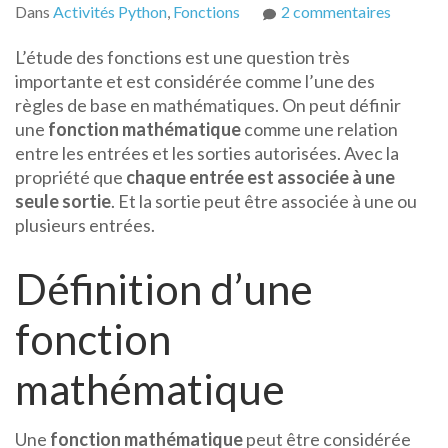
sur
Dans
Activités Python
,
Fonctions
2 commentaires
Fonctio
L’étude des fonctions est une question très
mathéma
importante et est considérée comme l’une des
LE
règles de base en mathématiques. On peut définir
Cours
une
fonction mathématique
comme une relation
et
entre les entrées et les sorties autorisées. Avec la
exercice
propriété que
chaque entrée est associée à une
d’applic
seule sortie
. Et la sortie peut être associée à une ou
avec
plusieurs entrées.
python
Définition d’une
fonction
mathématique
Une
fonction mathématique
peut être considérée