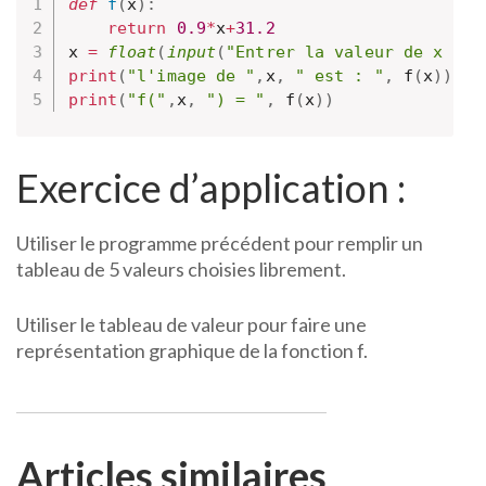
def
f
(
x
)
:
return
0.9
*
x
+
31.2
x 
=
float
(
input
(
"Entrer la valeur de x : "
print
(
"l'image de "
,
x
,
" est : "
,
 f
(
x
)
)
print
(
"f("
,
x
,
") = "
,
 f
(
x
)
)
Exercice d’application :
Utiliser le programme précédent pour remplir un
tableau de 5 valeurs choisies librement.
Utiliser le tableau de valeur pour faire une
représentation graphique de la fonction f.
Articles similaires