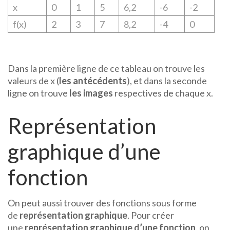
x
0
1
5
6,2
-6
-2
f(x)
2
3
7
8,2
-4
0
Dans la première ligne de ce tableau on trouve les
valeurs de x (
les antécédents
), et dans la seconde
ligne on trouve
les images
respectives de chaque x.
Représentation
graphique d’une
fonction
On peut aussi trouver des fonctions sous forme
de
représentation graphique
. Pour créer
une
représentation graphique d’une fonction
, on