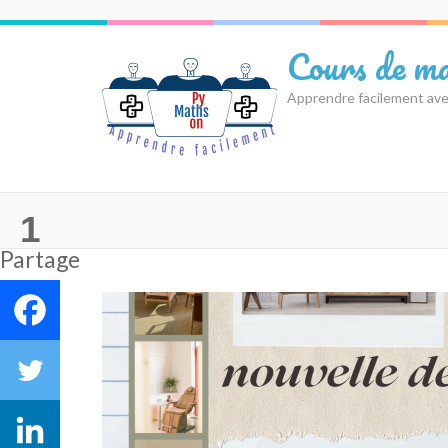
Aller
au
Cours de ma
contenu
(Pressez
Apprendre facilement ave
Entrée)
1
Partage