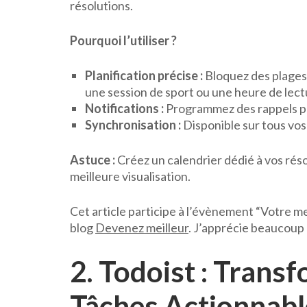
résolutions.
Pourquoi l’utiliser ?
Planification précise :
Bloquez des plages h
une session de sport ou une heure de lect
Notifications :
Programmez des rappels pou
Synchronisation :
Disponible sur tous vos
Astuce :
Créez un calendrier dédié à vos réso
meilleure visualisation.
Cet article participe à l’évènement “Votre m
blog
Devenez meilleur
. J’apprécie beaucoup 
2. Todoist : Trans
Tâches Actionnabl